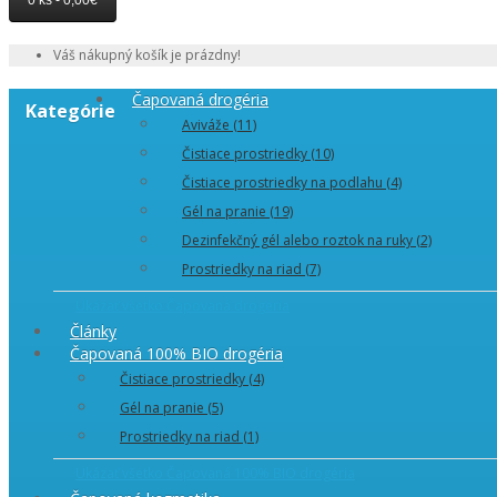
0 ks - 0,00€
Váš nákupný košík je prázdny!
Čapovaná drogéria
Kategórie
Aviváže (11)
Čistiace prostriedky (10)
Čistiace prostriedky na podlahu (4)
Gél na pranie (19)
Dezinfekčný gél alebo roztok na ruky (2)
Prostriedky na riad (7)
Ukázať všetko Čapovaná drogéria
Články
Čapovaná 100% BIO drogéria
Čistiace prostriedky (4)
Gél na pranie (5)
Prostriedky na riad (1)
Ukázať všetko Čapovaná 100% BIO drogéria