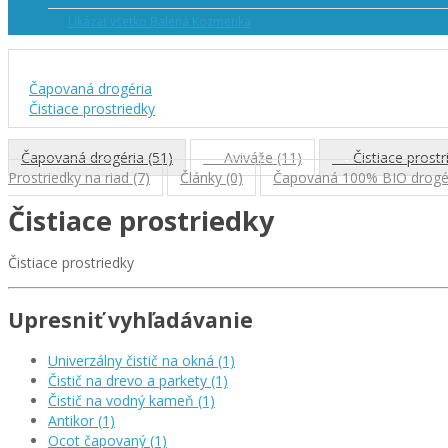
Ukázať všetko Balená Kozmetika
Čapovaná drogéria
Čistiace prostriedky
Čapovaná drogéria (51)
- Aviváže (11)
- Čistiace prostr
Prostriedky na riad (7)
Články (0)
Čapovaná 100% BIO drogér
Čistiace prostriedky
Čistiace prostriedky
Upresniť vyhľadávanie
Univerzálny čistič na okná (1)
Čistič na drevo a parkety (1)
Čistič na vodný kameň (1)
Antikor (1)
Ocot čapovaný (1)