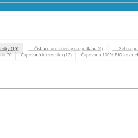
iedky (10)
- Čistiace prostriedky na podlahu (4)
- Gél na pra
ia (9)
Čapovaná kozmetika (12)
Čapovaná 100% BIO kozmeti