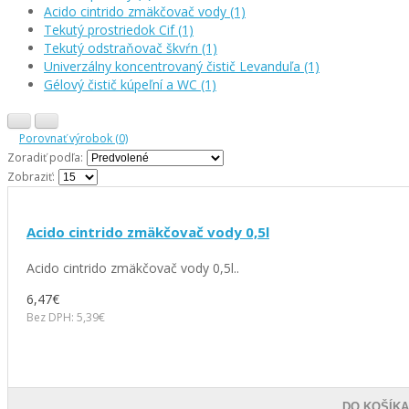
Acido cintrido zmäkčovač vody (1)
Tekutý prostriedok Cif (1)
Tekutý odstraňovač škvŕn (1)
Univerzálny koncentrovaný čistič Levanduľa (1)
Gélový čistič kúpeľní a WC (1)
Porovnať výrobok (0)
Zoradiť podľa:
Zobraziť:
Acido cintrido zmäkčovač vody 0,5l
Acido cintrido zmäkčovač vody 0,5l..
6,47€
Bez DPH: 5,39€
DO KOŠÍK