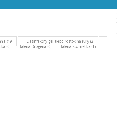
nie (19)
- Dezinfekčný gél alebo roztok na ruky (2)
-
ka (6)
Balená Drogéria (0)
Balená Kozmetika (1)