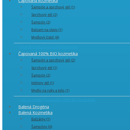
Čapovaná kozmetika
Šampón a sprchový gél (1)
Sprchový gél (2)
Šampón (2)
Balzam na vlasy (1)
Mydlový čistič (6)
Ukázať všetko Čapovaná kozmetika
Čapovaná 100% BIO kozmetika
Šampón a sprchový gél (2)
Sprchový gél (1)
Šampón (2)
Intímny gél (1)
Mydlo na ruky a telo (1)
Ukázať všetko Čapovaná 100% BIO kozmetika
Balená Drogéria
Balená Kozmetika
Balzámy (1)
Šampóny (0)